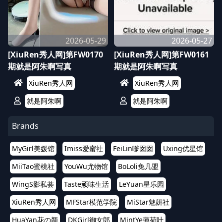
2026-05-29
2026-05-27
[XiuRen秀人网]第FW0170
[XiuRen秀人网]第FW0161
期就是阿朱啊写真
期就是阿朱啊写真
XiuRen秀人网
XiuRen秀人网
就是阿朱啊
就是阿朱啊
Brands
MyGirl美媛馆
Imiss爱蜜社
FeiLin嗲囡囡
Uxing优星馆
MiiTao蜜桃社
YouWu尤物馆
BoLoli兔几盟
WingS影私荟
Taste顽味生活
LeYuan星乐园
XiuRen秀人网
MFStar模范学院
MiStar魅妍社
HuaYan花の颜
DKGirl御女郎
MintYe薄荷叶