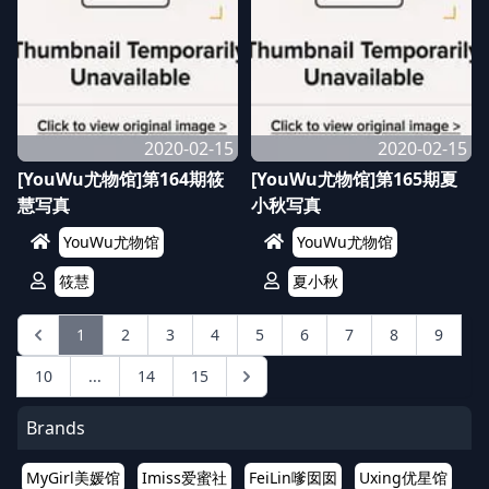
2020-02-15
2020-02-15
[YouWu尤物馆]第164期筱
[YouWu尤物馆]第165期夏
慧写真
小秋写真
YouWu尤物馆
YouWu尤物馆
筱慧
夏小秋
1
2
3
4
5
6
7
8
9
10
...
14
15
Brands
MyGirl美媛馆
Imiss爱蜜社
FeiLin嗲囡囡
Uxing优星馆