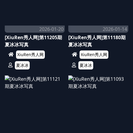
2026-01-20
2026-01-14
[XiuRen秀人网]第11205期
[XiuRen秀人网]第11180期
夏冰冰写真
夏冰冰写真
XiuRen秀人网
XiuRen秀人网
夏冰冰
夏冰冰