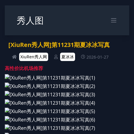
秀人图
[XiuRen秀人网]第11231期夏冰冰写真
XiuRen秀人网
夏冰冰
2026-01-27
高性价比机场推荐