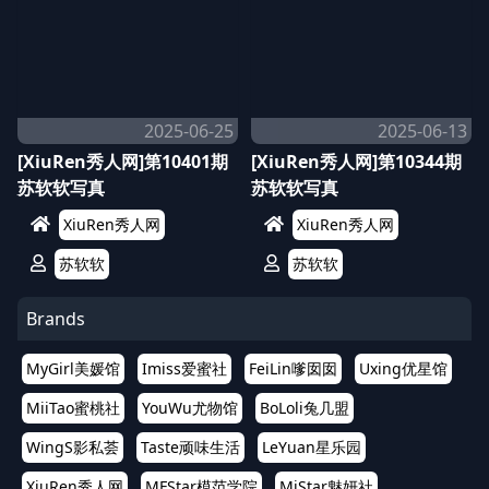
2025-06-25
2025-06-13
[XiuRen秀人网]第10401期
[XiuRen秀人网]第10344期
苏软软写真
苏软软写真
XiuRen秀人网
XiuRen秀人网
苏软软
苏软软
Brands
MyGirl美媛馆
Imiss爱蜜社
FeiLin嗲囡囡
Uxing优星馆
MiiTao蜜桃社
YouWu尤物馆
BoLoli兔几盟
WingS影私荟
Taste顽味生活
LeYuan星乐园
XiuRen秀人网
MFStar模范学院
MiStar魅妍社