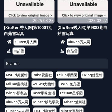
2025-03-25
2025-02-27
[XiuRen秀人网]第10001期
[XiuRen秀人网]第9883期白
白茹雪写真
茹雪写真
XiuRen秀人网
XiuRen秀人网
白茹雪
白茹雪
Brands
MyGirl美媛馆
Imiss爱蜜社
FeiLin嗲囡囡
Uxing优星馆
MiiTao蜜桃社
YouWu尤物馆
BoLoli兔几盟
WingS影私荟
Taste顽味生活
LeYuan星乐园
XiuRen秀人网
MFStar模范学院
MiStar魅妍社
HuaYan花の颜
DKGirl御女郎
MintYe薄荷叶