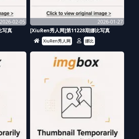
2026-02-05
2026-01-27
娜比写真
[XiuRen秀人网]第11228期娜比写真
XiuRen秀人网
娜比