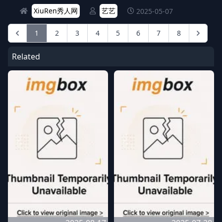
XiuRen秀人网
艺艺
2025-05-07
1
2
3
4
5
6
7
8
Related