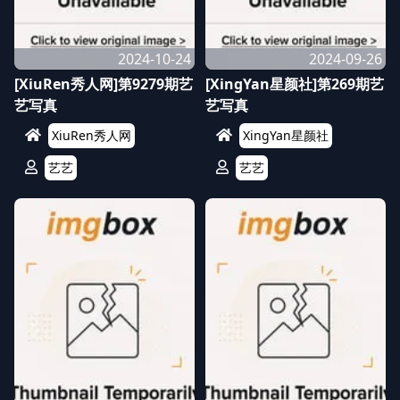
2024-10-24
2024-09-26
[XiuRen秀人网]第9279期艺
[XingYan星颜社]第269期艺
艺写真
艺写真
XiuRen秀人网
XingYan星颜社
艺艺
艺艺