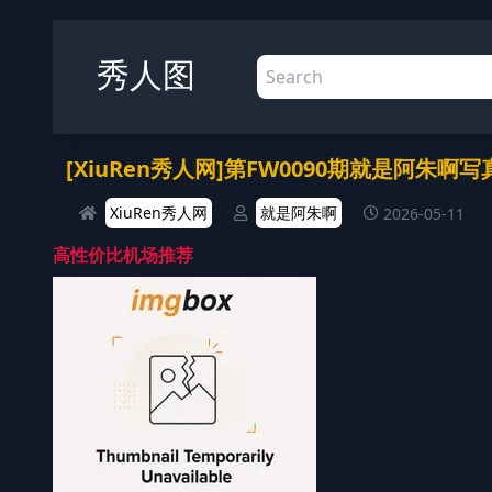
秀人图
[XiuRen秀人网]第FW0090期就是阿朱啊写
XiuRen秀人网
就是阿朱啊
2026-05-11
高性价比机场推荐