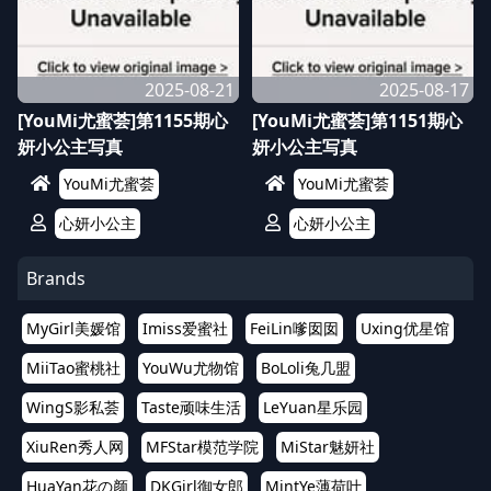
2025-08-21
2025-08-17
[YouMi尤蜜荟]第1155期心
[YouMi尤蜜荟]第1151期心
妍小公主写真
妍小公主写真
YouMi尤蜜荟
YouMi尤蜜荟
心妍小公主
心妍小公主
Brands
MyGirl美媛馆
Imiss爱蜜社
FeiLin嗲囡囡
Uxing优星馆
MiiTao蜜桃社
YouWu尤物馆
BoLoli兔几盟
WingS影私荟
Taste顽味生活
LeYuan星乐园
XiuRen秀人网
MFStar模范学院
MiStar魅妍社
HuaYan花の颜
DKGirl御女郎
MintYe薄荷叶