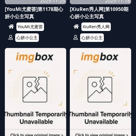
2025-11-25
2025-11-18
[YouMi尤蜜荟]第1178期心
[XiuRen秀人网]第10950期
妍小公主写真
心妍小公主写真
YouMi尤蜜荟
XiuRen秀人网
心妍小公主
心妍小公主