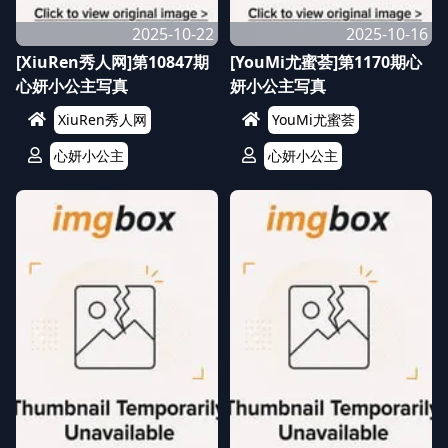
2025-10-22
2025-10-16
[XiuRen秀人网]第10847期
[YouMi尤蜜荟]第1170期心
心妍小公主写真
妍小公主写真
XiuRen秀人网
YouMi尤蜜荟
心妍小公主
心妍小公主