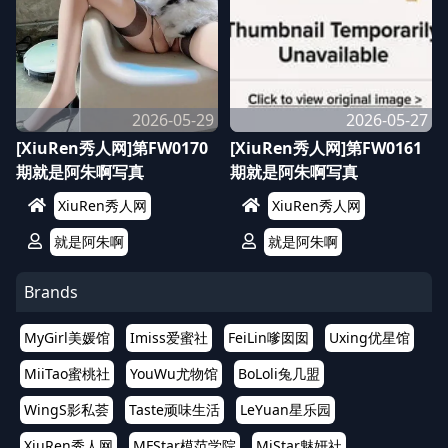
2026-05-29
2026-05-27
[XiuRen秀人网]第FW0170
[XiuRen秀人网]第FW0161
期就是阿朱啊写真
期就是阿朱啊写真
XiuRen秀人网
XiuRen秀人网
就是阿朱啊
就是阿朱啊
Brands
MyGirl美媛馆
Imiss爱蜜社
FeiLin嗲囡囡
Uxing优星馆
MiiTao蜜桃社
YouWu尤物馆
BoLoli兔几盟
WingS影私荟
Taste顽味生活
LeYuan星乐园
XiuRen秀人网
MFStar模范学院
MiStar魅妍社