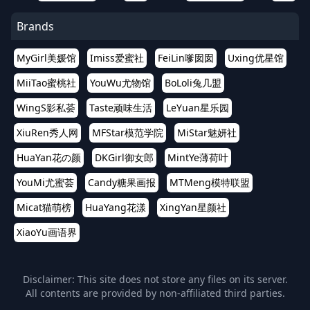
Brands
MyGirl美媛馆
Imiss爱蜜社
FeiLin嗲囡囡
Uxing优星馆
MiiTao蜜桃社
YouWu尤物馆
BoLoli兔几盟
WingS影私荟
Taste顽味生活
LeYuan星乐园
XiuRen秀人网
MFStar模范学院
MiStar魅妍社
HuaYan花の颜
DKGirl御女郎
MintYe薄荷叶
YouMi尤蜜荟
Candy糖果画报
MTMeng模特联盟
Micat猫萌榜
HuaYang花漾
XingYan星颜社
XiaoYu画语界
Disclaimer: This site does not store any files on its server.
All contents are provided by non-affiliated third parties.