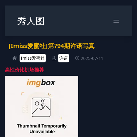
秀人图
[Imiss爱蜜社]第794期许诺写真
Imiss爱蜜社
许诺
2025-07-11
高性价比机场推荐