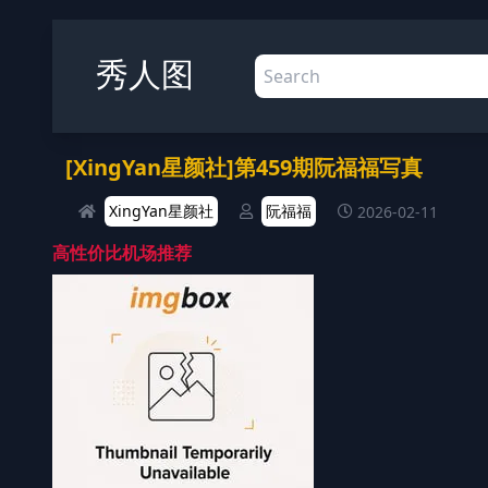
秀人图
[XingYan星颜社]第459期阮福福写真
XingYan星颜社
阮福福
2026-02-11
高性价比机场推荐