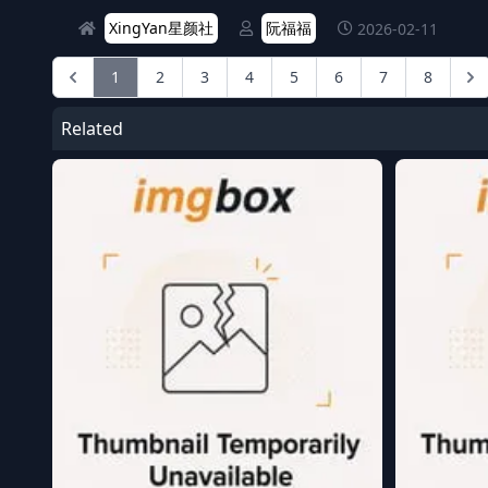
XingYan星颜社
阮福福
2026-02-11
1
2
3
4
5
6
7
8
Related