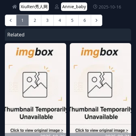
XiuRen秀人网
Annie_baby
2025-10-16
1
2
3
4
5
6
Related