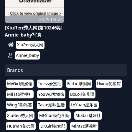
2025-05-21
[XiuRen秀人网]第10246期
Annie_baby写真
XiuRen秀人网
Annie_baby
Brands
MyGirl美媛馆
Imiss爱蜜社
FeiLin嗲囡囡
Uxing优星馆
MiiTao蜜桃社
YouWu尤物馆
BoLoli兔几盟
WingS影私荟
Taste顽味生活
LeYuan星乐园
XiuRen秀人网
MFStar模范学院
MiStar魅妍社
HuaYan花の颜
DKGirl御女郎
MintYe薄荷叶