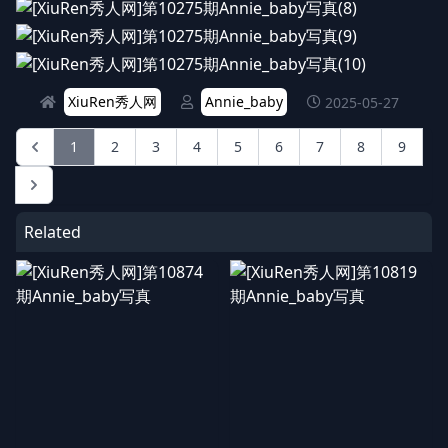
XiuRen秀人网
Annie_baby
2025-05-27
1
2
3
4
5
6
7
8
9
Related